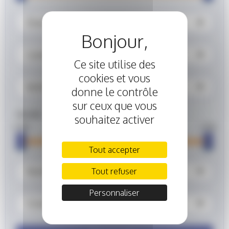
Énergie
Catégorie
Ce site utilise des
cookies et vous
Boîte
donne le contrôle
sur ceux que vous
Année
souhaitez activer
2 000
2 026
Tout accepter
Nombre de places
Tout refuser
Personnaliser
Couleur extérieure