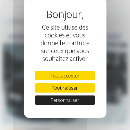
8 950 €
HT
ESSENCE
12 500 km
06/01/2022
Ce site utilise des
cookies et vous
donne le contrôle
sur ceux que vous
souhaitez activer
Tout accepter
Tout refuser
Personnaliser