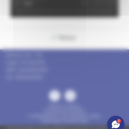
Retour
Mérignac auto - SAS
Capital : 150 000,00 €
SIRET : 85215115800015
TVA : FR56852151158
Mentions légales
Données personnelles
Confidentialité et consentement cookies
Réalisation FranceProNet
1