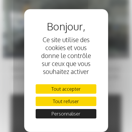
Ce site utilise des
cookies et vous
donne le contrôle
ACTUALITÉS
sur ceux que vous
Notre garage Mérignac auto a été interrogé par TF1 sur les
souhaitez activer
prix du marché VO / VN. Découvrez la vidéo du JT de 20h
du 2 octobre 2021.
Tout accepter
Tout refuser
Personnaliser